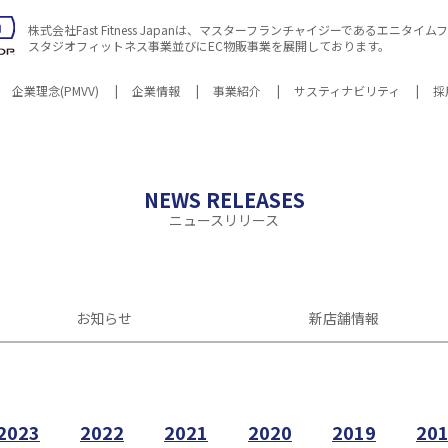
株式会社Fast Fitness Japanは、マスターフランチャイジーであるエニタ
スタジオフィットネス事業並びにEC物販事業を展開しております。
企業理念(PMVV)
企業情報
事業紹介
サスティナビリティ
採
ビリティNews
地
沿革
エニタイムフィットネスとは
マテリアリティ
環境
関連会社
社会
各種方針・
会社案
NEWS RELEASES
ニュースリリース
お知らせ
新店舗情報
2023
2022
2021
2020
2019
20