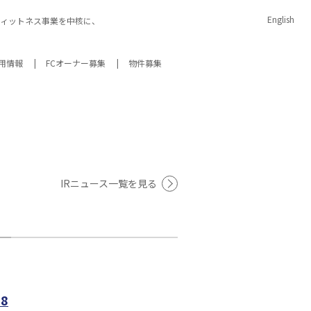
English
イムフィットネス事業を中核に、
用情報
FCオーナー募集
物件募集
宣言
内
IRアーカイブ
サスティナビリティデータ
IR
ニュース
一覧
を見る
18