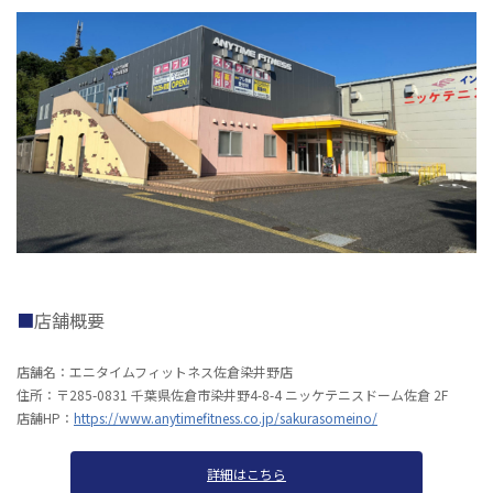
店舗概要
店舗名：エニタイムフィットネス佐倉染井野店
住所：〒285-0831 千葉県佐倉市染井野4-8-4 ニッケテニスドーム佐倉 2F
店舗HP：
https://www.anytimefitness.co.jp/sakurasomeino/
詳細はこちら