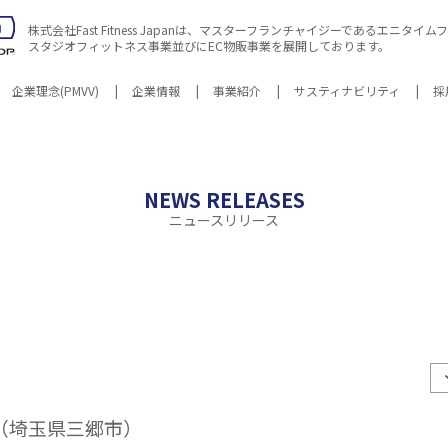
株式会社Fast Fitness Japanは、マスターフランチャイジーであるエニタ
スタジオフィットネス事業並びにEC物販事業を展開しております。
企業理念(PMVV)
企業情報
事業紹介
サスティナビリティ
採
ビリティNews
地
沿革
エニタイムフィットネスとは
マテリアリティ
環境
関連会社
社会
各種方針・
会社案
NEWS RELEASES
ニュースリリース
（埼玉県三郷市）