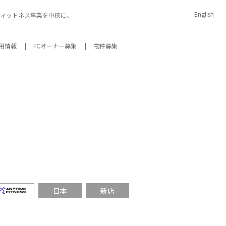
English
イムフィットネス事業を中核に、
用情報
FCオーナー募集
物件募集
宣言
内
IRアーカイブ
サスティナビリティデータ
エニタイムフィットネス
日本
新店