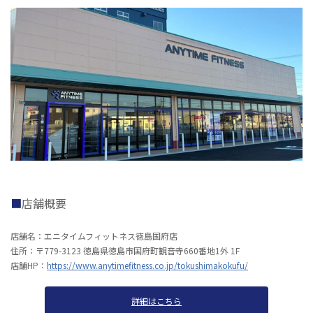
店舗概要
店舗名：エニタイムフィットネス徳島国府店
住所：〒779-3123 徳島県徳島市国府町観音寺660番地1外 1F
店舗HP：
https://www.anytimefitness.co.jp/tokushimakokufu/
詳細はこちら