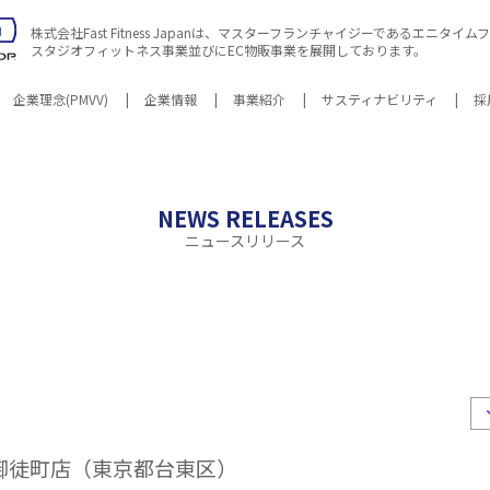
株式会社Fast Fitness Japanは、マスターフランチャイジーであるエニタ
スタジオフィットネス事業並びにEC物販事業を展開しております。
企業理念(PMVV)
企業情報
事業紹介
サスティナビリティ
採
ビリティNews
地
沿革
エニタイムフィットネスとは
マテリアリティ
環境
関連会社
社会
各種方針・
会社案
NEWS RELEASES
ニュースリリース
御徒町店（東京都台東区）