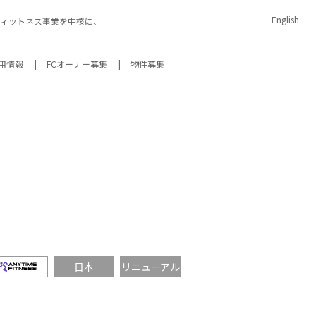
English
イムフィットネス事業を中核に、
用情報
FCオーナー募集
物件募集
宣言
内
IRアーカイブ
サスティナビリティデータ
エニタイムフィットネス
日本
リニューアル