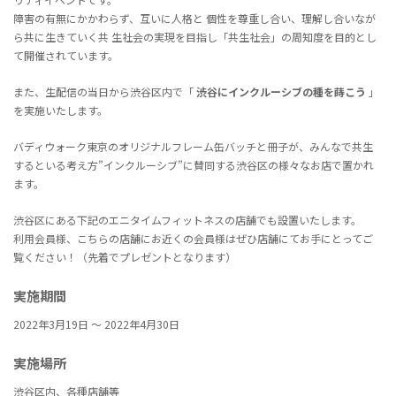
障害の有無にかかわらず、互いに人格と 個性を尊重し合い、理解し合いなが
ら共に生きていく共 生社会の実現を目指し「共生社会」の周知度を目的とし
て開催されています。
また、生配信の当日から渋谷区内で「
渋谷にインクルーシブの種を蒔こう
」
を実施いたします。
バディウォーク東京のオリジナルフレーム缶バッチと冊子が、みんなで共生
するといる考え方”インクルーシブ”に賛同する渋谷区の様々なお店で置かれ
ます。
渋谷区にある下記のエニタイムフィットネスの店舗でも設置いたします。
利用会員様、こちらの店舗にお近くの会員様はぜひ店舗にてお手にとってご
覧ください！（先着でプレゼントとなります）
実施期間
2022年3月19日 〜 2022年4月30日
実施場所
渋谷区内、各種店舗等