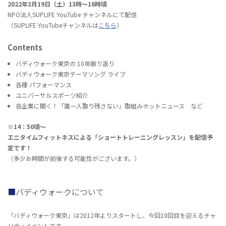
2022年3月19日（土）13時〜16時頃
NPO法人SUPLIFE YouTube チャンネルにて配信
（SUPLIFE YouTubeチャンネルは
こちら
）
Contents
バディウォーク東京の 10年振り返り
バディウォーク東京テーマソング ライブ
各種 パフォーマンス
ユニバーサルスポーツ紹介
各企業に聞く！「誰一人取り残さない」取組みホットニュース など
※14：50頃〜
エニタイムフィットネスによる「ショートトレーニングレッスン」を配信予
定です！
（多少お時間が前後する可能性がございます。）
バディウォークについて
「バディウォーク東京」は2012年よりスタートし、今回10回目を迎えるチャ
リティイベントです。