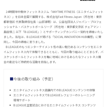
24時間年中無休フィットネスジム「ANYTIME FITNESS（エニタイムフィット
ネス）」を日本全国で展開する、株式会社Fast Fitness Japan（所在地：東京
都新宿区 代表取締役社長：山部清明）は、公益社団法人ジャパン・プロフェ
ッショナル・バスケットボールリーグ（所在地：東京都文京区 チェアマン：
島田慎二 以下「B.LEAGUE」）とサポーティングカンパニー契約を締結いたし
ました。当社は、B.LEAGUEが掲げる「SOCIAL INNOVATION HUB構想」に賛
同し、今回の締結に至りました。
B.LEAGUEのもつエンターテイメント性の高い魅力あるコンテンツをエニタ
イムフィットネス内で体験できるとともに、今回の取り組みにとどまらず、バ
スケットボールとフィットネスを軸に地域におけるあらたなフィットネス機
会の創出など持続的な活動を目指します。
今後の取り組み（予定）
エニタイムフィットネス店舗内でのB.LEAGUEコンテンツの体験
エニタイムフィットネスでB.LEAGUEレフェリーのトレーニング
環境サポート
B.LEAGUE主管試合におけるエニタイムフィットネス コンテンツ